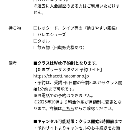
※過去に入会履歴のある方はご利用いただけま
せん。
持ち物
□レオタード、タイツ等の『動きやすい服装』
□バレエシューズ
□タオル
□飲み物（自動販売機あり）
備考
■クラスはWeb予約制となります。
【たまプラーザスタジオ 予約サイト】
https://chacott.hacomono.jp
・予約は、受講日6日前の午前8:00からクラス開
始1分前まで可能です。
※お電話での予約はできません。
※2025年10月より料金体系が月額制に変更とな
ります。
詳細は
こちら
からご確認ください。
■キャンセル可能期限：クラス開始8時間前まで
・予約サイトよりキャンセルのお手続きをお願