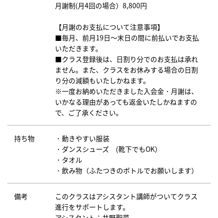
月謝制(月4回の場合）8,800円
【月謝のお支払について注意事項】
■毎月、前月19日～末日の間に前払いでお支払
いただきます。
■クラス登録後は、日割り分でのお支払は承れ
ません。また、クラスをお休みする場合の日割
り分の減額もいたしかねます。
※一度お納めいただきました入会金・月謝は、
いかなる理由があっても返金いたしかねますの
で、ご了承ください。
持ち物
・動きやすい服装
・ダンスシューズ (靴下でもOK）
・タオル
・飲み物（ふたつきのボトルでお願いします）
備考
このクラスはアシスタント講師がついてクラス
進行をサポートします。
アシスタント：
井野聖菜