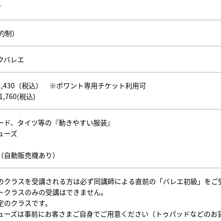
オ
予約制）
クバレエ
1,430（税込） ※ポワント専用チケット利用可
,760(税込)
ード、タイツ等の『動きやすい服装』
ューズ
（自動販売機あり）
のクラスを受講される方は必ず同講師による直前の「バレエ初級」をご
トクラスのみの受講はできません。
定のクラスです。
ューズは事前にお客さまご自身でご用意ください（トゥパッドなどのお