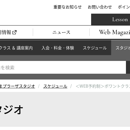
重要なお知らせ
お問い合わせ
ポイン
Lesson
Web Magaz
用情報
ニュース
クラス ＆ 講座案内
入会・料金・体験
スケジュール
スタジ
まプラーザスタジオ
スケジュール
＜WEB予約制＞ポワントク
タジオ