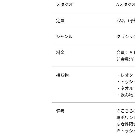
スタジオ
Aスタジ
定員
22名（
ジャンル
クラシッ
料金
会員：￥
非会員:￥1
持ち物
・レオタ
・トゥシ
・タオル
・飲み物
備考
※こちら
※ポワン
※女性限
※トゥシ