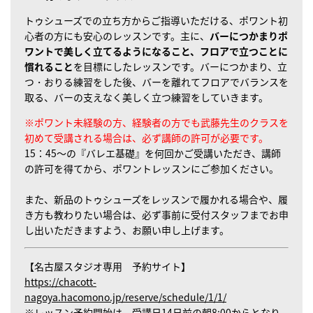
トゥシューズでの立ち方からご指導いただける、ポワント初
心者の方にも安心のレッスンです。主に、
バーにつかまりポ
ワントで美しく立てるようになること、フロアで立つことに
慣れること
を目標にしたレッスンです。バーにつかまり、立
つ・おりる練習をした後、バーを離れてフロアでバランスを
取る、バーの支えなく美しく立つ練習をしていきます。
※ポワント未経験の方、経験者の方でも武藤先生のクラスを
初めて受講される場合は、必ず講師の許可が必要です。
15：45～の『バレエ基礎』を何回かご受講いただき、講師
の許可を得てから、ポワントレッスンにご参加ください。
また、新品のトゥシューズをレッスンで履かれる場合や、履
き方も教わりたい場合は、必ず事前に受付スタッフまでお申
し出いただきますよう、お願い申し上げます。
【名古屋スタジオ専用 予約サイト】
https://chacott-
nagoya.hacomono.jp/reserve/schedule/1/1/
※レッスン予約開始は、受講日14日前の朝8:00からとなり