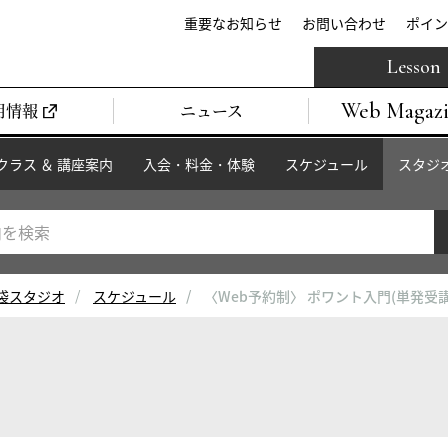
重要なお知らせ
お問い合わせ
ポイン
Lesson
Web Magaz
用情報
ニュース
クラス ＆ 講座案内
入会・料金・体験
スケジュール
スタジ
袋スタジオ
スケジュール
〈Web予約制〉 ポワント入門(単発受