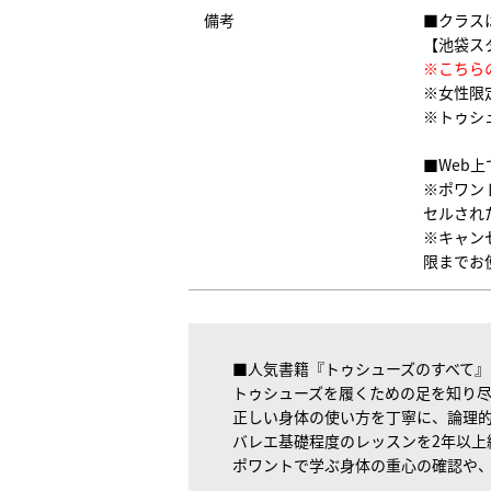
備考
■クラス
【池袋ス
※こちら
※女性限
※トゥシ
■Web
※ポワン
セルされ
※キャン
限までお
■人気書籍『トゥシューズのすべて
トゥシューズを履くための足を知り
正しい身体の使い方を丁寧に、論理
バレエ基礎程度のレッスンを2年以上
ポワントで学ぶ身体の重心の確認や