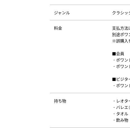
ジャンル
クラシッ
料金
支払方法
別途ポワ
※誤購入
■会員
・ポワント
・ポワント
■ビジタ
・ポワント
持ち物
・レオタ
・バレエ
・タオル
・飲み物