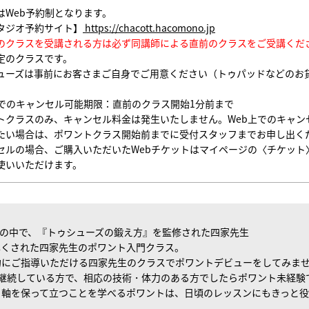
はWeb予約制となります。
タジオ予約サイト】
https://chacott.hacomono.jp
のクラスを受講される方は必ず同講師による直前のクラスをご受講くだ
定のクラスです。
ューズは事前にお客さまご自身でご用意ください（トゥパッドなどのお
上でのキャンセル可能期限：直前のクラス開始1分前まで
トクラスのみ、キャンセル料金は発生いたしません。Web上でのキャン
たい場合は、ポワントクラス開始前までに受付スタッフまでお申し出く
セルの場合、ご購入いただいたWebチケットはマイページの〈チケット
使いいただけます。
』の中で、『トゥシューズの鍛え方』を監修された四家先生
尽くされた四家先生のポワント入門クラス。
的にご指導いただける四家先生のクラスでポワントデビューをしてみま
継続している方で、相応の技術・体力のある方でしたらポワント未経験
、軸を保って立つことを学べるポワントは、日頃のレッスンにもきっと役