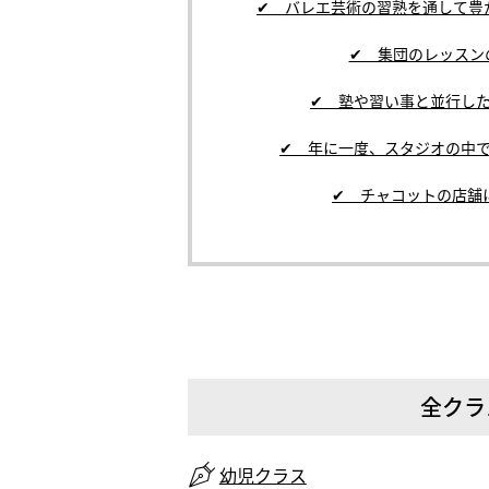
✔ バレエ芸術の習熟を通して
✔ 集団のレッス
✔ 塾や習い事と並行し
✔ 年に一度、スタジオの中
✔ チャコットの店舗
全クラス
幼児クラス