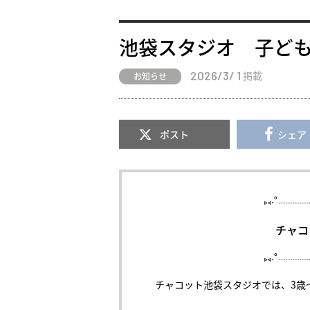
池袋スタジオ 子ど
2026/3/ 1
掲載
お知らせ
ポスト
シェア
⑅︎∙︎˚┈︎┈︎┈︎┈︎
チャコ
⑅︎∙︎˚┈︎┈︎┈︎┈︎
チャコット池袋スタジオでは、3歳