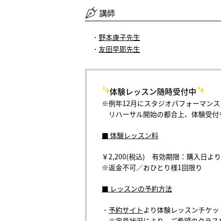
講師
・
野本康子先生
・
友田早耶先生
体験レッスン随時受付中
※例年12月にスタジオパフォーマン
リハーサル開始の都合上、体験受付
■ 体験レッスン料
￥2,200(税込) 有効期限：購入日より
※返金不可／おひとり様1回限り
■ レッスンの予約方法
・
予約サイト
より体験レッスンチケッ
※定員状況により、ご希望のクラス