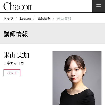
トップ
Lesson
講師情報
米山 実加
講師情報
米山 実加
ヨネヤマ ミカ
バレエ