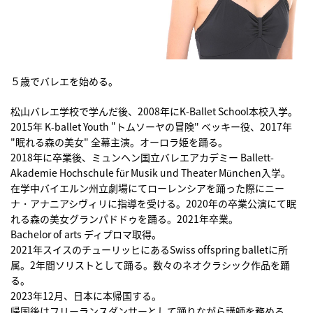
５歳でバレエを始める。
松山バレエ学校で学んだ後、2008年にK-Ballet School本校入学。
2015年 K-ballet Youth "トムソーヤの冒険" ベッキー役、2017年
"眠れる森の美女" 全幕主演。オーロラ姫を踊る。
2018年に卒業後、ミュンヘン国立バレエアカデミー Ballett-
Akademie Hochschule für Musik und Theater München入学。
在学中バイエルン州立劇場にてローレンシアを踊った際にニー
ナ・アナニアシヴィリに指導を受ける。2020年の卒業公演にて眠
れる森の美女グランパドドゥを踊る。2021年卒業。
Bachelor of arts ディプロマ取得。
2021年スイスのチューリッヒにあるSwiss offspring balletに所
属。2年間ソリストとして踊る。数々のネオクラシック作品を踊
る。
2023年12月、日本に本帰国する。
帰国後はフリーランスダンサーとして踊りながら講師を務める。