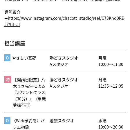
講師紹介
➡︎
https://www.instagram.com/chacott_studio/reel/C73Knd0PZ-
J/?hl=af
担当講座
やさしい基礎
勝どきスタジオ
月曜
Aスタジオ
10:00～11:30
【開講日限定】八
勝どきスタジオ
月曜
木りさ先生による
Aスタジオ
11:35～12:05
『ポワントクラス
（30分）』（単発
受講不可）
〈Web予約制〉バ
池袋スタジオ
水曜
レエ初級
19:00～20:30