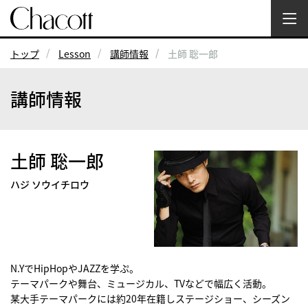
トップ
Lesson
講師情報
土師 聡一郎
講師情報
土師 聡一郎
ハジ ソウイチロウ
N.YでHipHopやJAZZを学ぷ。
テーマパークや舞台、ミュージカル、TVなどで幅広く活動。
某大手テーマパークには約20年在籍しステージショー、シーズン