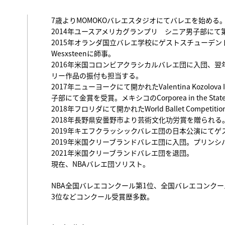
7歳よりMOMOKOバレエスタジオにてバレエを始める
2014年ユースアメリカグランプリ シニア男子部にて
2015年オランダ国立バレエ学校にゲストスチューデン
Wesxsteenに師事。
2016年米国コロンビアクラシカルバレエ団に入団、
翌
リー作品の振付も担当する。
2017年ニューヨークにて開かれたValentina Kozolova Inter
子部にて金賞を受賞。メキシコのCorporea in the Stat
2018年フロリダにて開かれたWorld Ballet Compet
2018年長野県安曇野市より芸術文化功労賞を贈られる
2019年キエフクラッシックバレエ団の日本公演にてゲ
2019年米国クリーブランドバレエ団に入団。
プリンシ
2021年米国クリーブランドバレエ団を退団。
現在、NBAバレエ団ソリスト。
NBA全国バレエコンクール第1位、全国バレエコンクール i
3位などコンクール受賞歴多数。