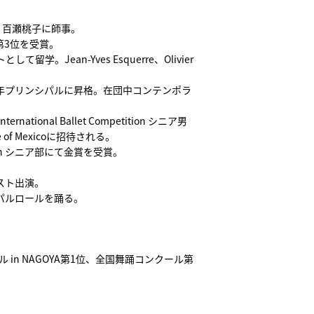
。
百瀬桃子に師事。
第3位を受賞。
トとして
留学。Jean-Yves Esquerre、Olivier
年プリンシパルに昇格。
在団中コンテンポラ
national Ballet Competition シニア男
e of Mexicoに招待される。
ition シニア部にて金賞を受賞。
。
スト出演
。
パルロールを踊る。
n NAGOYA第1位、
全国舞踊コンクール第