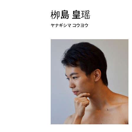
栁島 皇瑶
ヤナギシマ コウヨウ