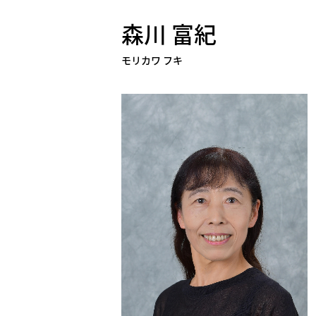
森川 富紀
モリカワ フキ