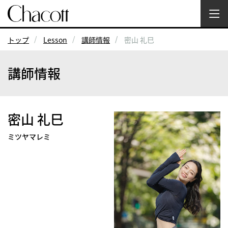
トップ
Lesson
講師情報
密山 礼巳
講師情報
密山 礼巳
ミツヤマレミ