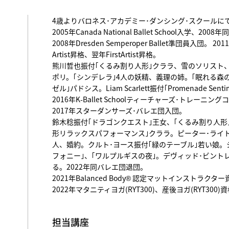
4歳よりバロネス･アカデミー･ダンシング･スクールに
2005年Canada National Ballet School入学、200
2008年Dresden Semperoper Ballet準団員入団。 2
Artist昇格、翌年FirstArtist昇格。
熊川哲也振付｢くるみ割り人形｣クララ、雪のソリスト
ポリ。｢シンデレラ｣4人の妖精、義理の姉。｢眠れる森
ゼル｣パドシス。Liam Scarlett振付｢Promenade S
2016年K-Ballet Schoolティーチャーズ･トレー
2017年スターダンサーズ･バレエ団入団。
鈴木稔振付｢ドラゴンクエスト｣王女、｢くるみ割り人形
形リラックスパフォーマンス｣クララ。ピーター･ライト
人、婚約。クルト･ヨース振付｢緑のテーブル｣若い娘。
フォニー｣、｢ワルプルギスの夜｣。デヴィッド･ビントレー振付｢F
る。2022年同バレエ団退団。
2021年Balanced Body®︎ 認定マットインストラクタ
2022年マタニティヨガ(RYT300)、産後ヨガ(RYT300
担当講座