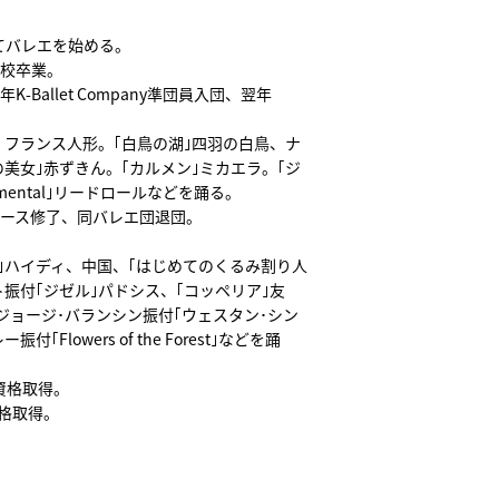
てバレエを始める。
8年同校卒業。
011年K-Ballet Company準団員入団、翌年
、フランス人形。｢白鳥の湖｣四羽の白鳥、ナ
の美女｣赤ずきん。｢カルメン｣ミカエラ。｢ジ
entimental｣リードロールなどを踊る。
ニングコース修了、同バレエ団退団。
｣ハイディ、中国、｢はじめてのくるみ割り人
振付｢ジゼル｣パドシス、｢コッペリア｣友
ジョージ･バランシン振付｢ウェスタン･シン
lowers of the Forest｣などを踊
ー資格取得。
)資格取得。