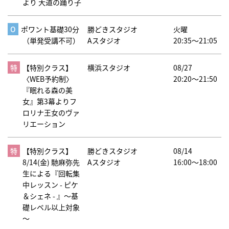
より 大道の踊り子
ポワント基礎30分
勝どきスタジオ
火曜
（単発受講不可）
Aスタジオ
20:35～21:05
【特別クラス】
横浜スタジオ
08/27
〈WEB予約制〉
20:20～21:50
『眠れる森の美
女』第3幕よりフ
ロリナ王女のヴァ
リエーション
【特別クラス】
勝どきスタジオ
08/14
8/14(金) 馳麻弥先
Aスタジオ
16:00～18:00
生による『回転集
中レッスン - ピケ
＆シェネ - 』～基
礎レベル以上対象
～