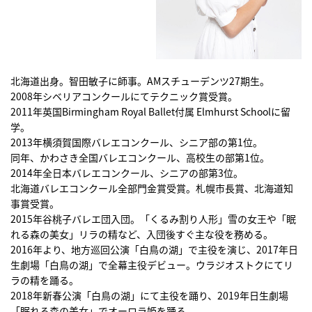
北海道出身。智田敏子に師事。AMスチューデンツ27期生。
2008年シベリアコンクールにてテクニック賞受賞。
2011年英国Birmingham Royal Ballet付属 Elmhurst Schoolに留
学。
2013年横須賀国際バレエコンクール、シニア部の第1位。
同年、かわさき全国バレエコンクール、高校生の部第1位。
2014年全日本バレエコンクール、シニアの部第3位。
北海道バレエコンクール全部門金賞受賞。札幌市長賞、北海道知
事賞受賞。
2015年谷桃子バレエ団入団。「くるみ割り人形」雪の女王や「眠
れる森の美女」リラの精など、入団後すぐ主な役を務める。
2016年より、地方巡回公演「白鳥の湖」で主役を演じ、2017年日
生劇場「白鳥の湖」で全幕主役デビュー。ウラジオストクにてリ
ラの精を踊る。
2018年新春公演「白鳥の湖」にて主役を踊り、2019年日生劇場
「眠れる森の美女」でオーロラ姫を踊る。