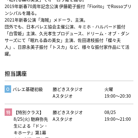
2019年新春70周年記念公演 伊藤範子振付「Fiorito」でRossoプリ
ンシパルを踊る。
2021年新春公演「海賊」メドーラ、主演。
団外でも、日本バレエ協会主催公演、キミホ・ハルバード振付
「白雪姫」主演、久光孝生プロデュース、ドリーム・オブ・ダン
サーズにて「眠れる森の美女」主演、佐田達枝振付「蝶々夫
人」、日原永美子振付「トスカ」など、様々な振付家作品にて活
躍。
担当講座
バレエ基礎初級
勝どきスタジオ
火曜
Aスタジオ
19:00～20:30
【特別クラス】
勝どきスタジオ
08/25
8/25(火) 馳麻弥先
Aスタジオ
19:00～21:00
生による『ドン・
キホーテ』第1幕