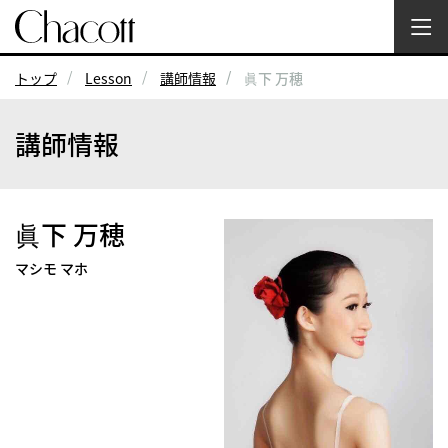
トップ
Lesson
講師情報
眞下 万穂
講師情報
眞下 万穂
マシモ マホ