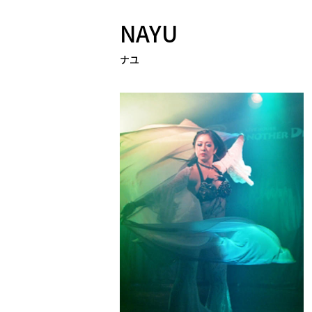
NAYU
ナユ