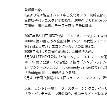
愛知県出身。
6歳より佐々智恵子バレエ中日文化センター岡崎支部に
三輪桂子バレエスタジオを経て、2006年よりDance Sp
市川透、川村真樹、テーラー麻衣 各氏に師事。
2007年 BALLET NEXT公演「ドン・キホーテ」にて
2008年 第21回こうべ全国洋舞コンクール女性ジュニア
第19回全日本バレエコンクールJr.Aの部 第2位。
2009年 4月より新国立劇場バレエ研修所入所。
5月BALLET NEXT公演「パキータ」にてエトワールを
2011年 修了公演にて小倉佐知子振付「シンデレラ」
3月ワシントンD.C. John F. Kennedy Cente
「ProtégésⅢ」に研修所より参加。
9月より新国立劇場バレエ団ジュニアアーティスト。翌
以後、ビントレー振付「ファスター」シンクロ、イー
「ラ・バヤデール」つぼの踊り、他コールド・バレエ