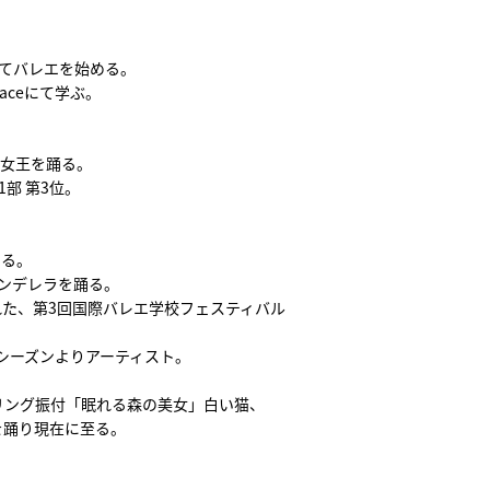
てバレエを始める。
aceにて学ぶ。
森の女王を踊る。
1部 第3位。
踊る。
シンデレラを踊る。
rにて行われた、第3回国際バレエ学校フェスティバル
シーズンよりアーティスト。
リング振付「眠れる森の美女」白い猫、
を踊り現在に至る。