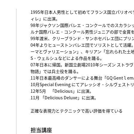
1995年日本人男性として初めてフランス国立パリオ
ィレ」に出演。
98年ジャクソン国際バレエ・コンクールでのスカラシッ
ルナ国際バレエ・コンクール男性ジュニアの部で金賞
99年渡米、クリーブランド・サンホセバレエ団にプリ
04年よりヒューストンバレエ団でソリストとして活躍
ーマとヴァリエーション」、キリアン「忘れられた土地
S・ウェルシュなどによる作品を踊る。
07年日本に帰国。新国立劇場2010年シーズン ストラ
物語」では兵士役を踊る。
11年日本最高峰のダンサーによる舞台「GQ Gentｌeman
10月Special Evening にてアレッシオ・シルヴェ
12年5月 「Delicious」に出演。
11月 「Delicious Deluxe」に出演。
正確な表現力とテクニックで高い評価を得ている
担当講座