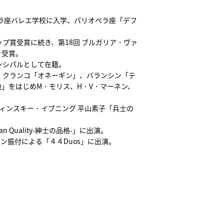
ペラ座バレエ学校に入学、パリオペラ座「デフ
プ賞受賞に続き、第18回 ブルガリア・ヴァ
を受賞。
ンシパルとして在籍。
。クランコ「オネーギン」、バランシン「テ
」をはじめM・モリス、H・V・マーネン、
ヴィンスキー・イブニング 平山素子「兵士の
 Quality-紳士の品格-」に出演。
ストリン振付による「４４Duos」に出演。