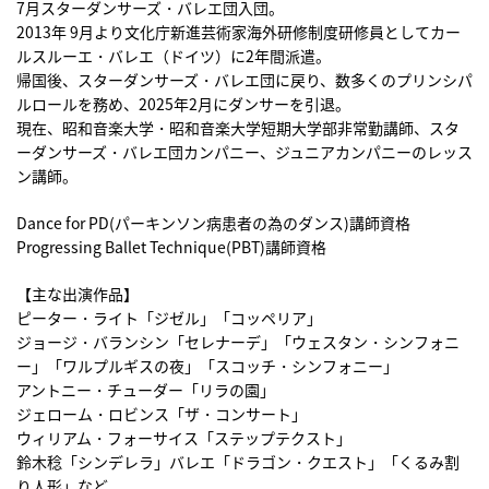
7月スターダンサーズ・バレエ団入団。
2013年 9月より文化庁新進芸術家海外研修制度研修員としてカー
ルスルーエ・バレエ（ドイツ）に2年間派遣。
帰国後、スターダンサーズ・バレエ団に戻り、数多くのプリンシパ
ルロールを務め、2025年2月にダンサーを引退。
現在、昭和音楽大学・昭和音楽大学短期大学部非常勤講師、スタ
ーダンサーズ・バレエ団カンパニー、ジュニアカンパニーのレッス
ン講師。
Dance for PD(パーキンソン病患者の為のダンス)講師資格
Progressing Ballet Technique(PBT)講師資格
【主な出演作品】
ピーター・ライト「ジゼル」「コッペリア」
ジョージ・バランシン「セレナーデ」「ウェスタン・シンフォニ
ー」「ワルプルギスの夜」「スコッチ・シンフォニー」
アントニー・チューダー「リラの園」
ジェローム・ロビンス「ザ・コンサート」
ウィリアム・フォーサイス「ステップテクスト」
鈴木稔「シンデレラ」バレエ「ドラゴン・クエスト」「くるみ割
り人形」など