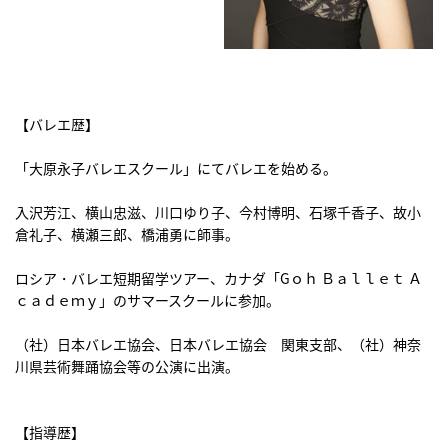
【バレエ歴】
「大原永子バレエスクール」にてバレエを始める。
入沢芳江、横山忠滋、川口ゆり子、今村博明、石塚千香子、故小
倉礼子、横瀬三郎、橋浦勇に師事。
ロシア・バレエ短期留学ツアー、カナダ「Gｏｈ Ｂａｌｌｅｔ Ａ
ｃａｄｅｍｙ」のサマースクールに参加。
（社）日本バレエ協会、日本バレエ協会 関東支部、（社）神奈
川県芸術舞踊協会等の公演に出演。
【指導歴】