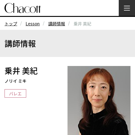
トップ
Lesson
講師情報
乗井 美紀
講師情報
乗井 美紀
ノリイ ミキ
バレエ