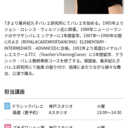
7才より乗井紀久子バレエ研究所にてバレエを始める。1985年より
ジョン・ロレンス・ウィルソン氏に師事。1988年ニュージーラン
ドのサウザンバレエ シアターに1年間留学。1987年〜1990年の間
にR.A.D（ROYALACADEMYOFDANCING）ELEMENTARY・
INTERMEDIATE・ADVANCEDに合格。1991年より英国ロイヤルバ
レエスクールT.T.C （Teacher'sTrainingCorse）に1年間留学、クラ
シック・バレエ教師専修コースを修了する。帰国後、乗井紀久子
バレエ研究所にて後進 の振り付け、指導にあたりながら様々な舞
台、公演で踊る。
担当講座
クラシックバレエ
神戸スタジオ
火曜
基礎〈要予約〉
Aスタジオ
13:00～14:30
プチポワント＜要
神戸スタジオ
火曜