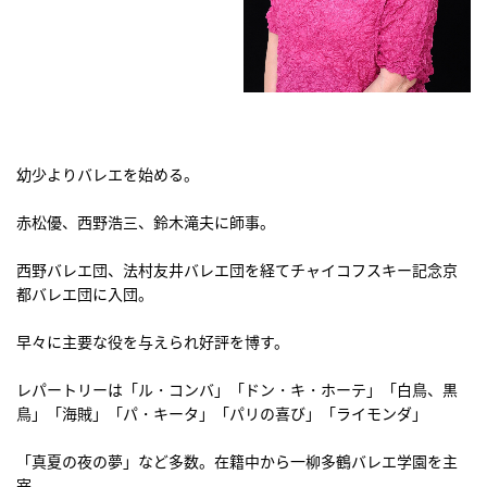
幼少よりバレエを始める。
赤松優、西野浩三、鈴木滝夫に師事。
西野バレエ団、法村友井バレエ団を経てチャイコフスキー記念京
都バレエ団に入団。
早々に主要な役を与えられ好評を博す。
レパートリーは「ル・コンバ」「ドン・キ・ホーテ」「白鳥、黒
鳥」「海賊」「パ・キータ」「パリの喜び」「ライモンダ」
「真夏の夜の夢」など多数。在籍中から一柳多鶴バレエ学園を主
宰。