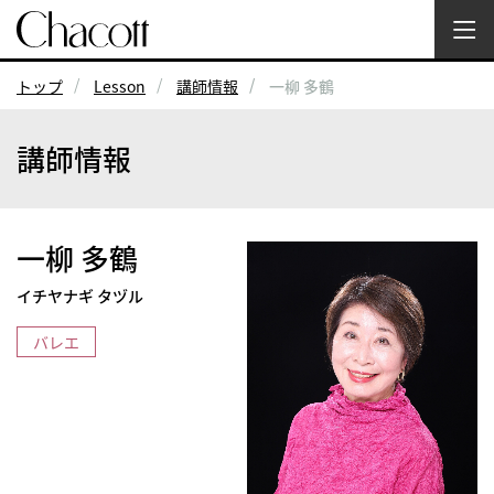
トップ
Lesson
講師情報
一柳 多鶴
講師情報
一柳 多鶴
イチヤナギ タヅル
バレエ