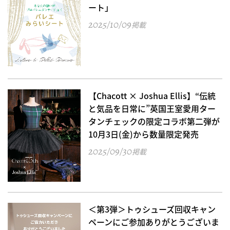
ート」
2025/10/09
掲載
【Chacott × Joshua Ellis】“伝統
と気品を日常に”英国王室愛用ター
タンチェックの限定コラボ第二弾が
10月3日(金)から数量限定発売
2025/09/30
掲載
＜第3弾＞トゥシューズ回収キャン
ペーンにご参加ありがとうございま