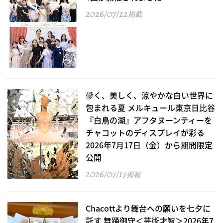
2026/07/22
掲載
儚く、美しく、涼やかな白い世界に
包まれる夏 メルキュール東京日比谷
『白鳥の湖』アフタヌーンティーを
チャコットのディスプレイが彩る
2026年7月17日（金）から期間限定
公開
2026/07/17
掲載
Chacottより舞台への願いを七夕に
託す 舞踊御守＜芸術才智＞2026年7