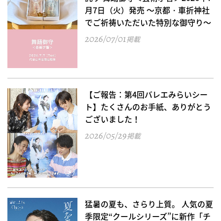
月7日（火）発売 ～京都・車折神社
でご祈祷いただいた特別な御守り～
2026/07/01
掲載
【ご報告：第4回バレエみらいシー
ト】たくさんのお手紙、ありがとう
ございました！
2026/05/29
掲載
猛暑の夏も、さらり上質。 人気の夏
季限定“クールシリーズ”に新作「チ